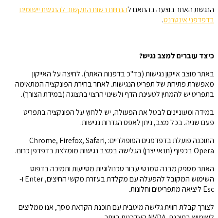
הנגשת האתר בוצעה בהתאם ל
הנחיות רשות התקשוב להנגשת יישומים
בדפדפני אינטרנט
.
כיצד עוברים למצב נגיש?
באתר מוצב אייקון נגישות (בד"כ בדפנות האתר). לחיצה על האייקון
מאפשרת פתיחת של תפריט הנגישות. לאחר בחירת הפונקציה המתאימה
בתפריט יש להמתין לטעינת הדף ולשינוי הרצוי בתצוגה (במידת הצורך).
במידה ומעוניינים לבטל את הפעולה, יש ללחוץ על הפונקציה בתפריט
פעם שניה. בכל מצב, ניתן לאפס הגדרות נגישות.
התוכנה פועלת בדפדפנים הפופולריים: Chrome, Firefox, Safari,
Opera בכפוף (תנאי יצרן) הגלישה במצב נגישות מומלצת בדפדפן כרום.
האתר מספק מבנה סמנטי עבור טכנולוגיות מסייעות ותמיכה בדפוס
השימוש המקובל להפעלה עם מקלדת בעזרת מקשי החיצים, Enter ו-
Esc ליציאה מתפריטים וחלונות.
לצורך קבלת חווית גלישה מיטבית עם תוכנת הקראת מסך, אנו ממליצים
לשימוש בתוכנת NVDA העדכנית ביותר.