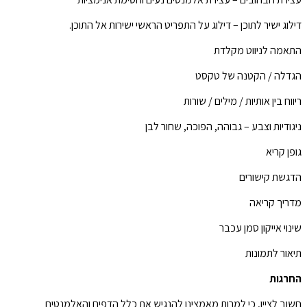
דילוג ישיר לתוכן – דילוג על התפריט הראשי ישירות אל התוכן.
התאמה לניווט מקלדת
הגדלה / הקטנה של טקסט
ריווח בין אותיות / מילים / שורות
ניגודיות וצבע – גבוהה, הפוכה, שחור לבן
גופן קריא
הדגשת קישורים
מדריך קריאה
שינוי אייקון סמן עכבר
תיאור לתמונות
החרגות
חשוב לציין, כי למרות מאמצינו להנגיש את כלל הדפים והאלמנטים