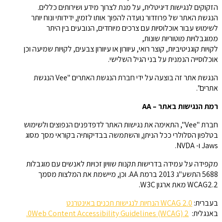
הזקוקים לנגישות דיגיטלית, על מנת לצרוך מידע ושירותים כללים.
הנגשת האתר של פרוזדור נועדה להפוך אותו לזמין, ידידותי ונוח יותר
לשימוש עבור אוכלוסיות עם צרכים מיוחדים, הנובעים בין היתר
ממוגבלויות מוטוריות שונות,
לקויות קוגניטיביות, קוצר רואי, עיוורון או עיוורון צבעים, לקויות שמיעה וכן
אוכלוסייה הנמנית על בני הגיל השלישי.
הנגשת אתר זה בוצעה על ידי חברת הנגשת האתרים "Vee הנגשת
אתרים".
רמת הנגישות באתר –
AA
חברת "Vee", התאימה את נגישות האתר לדפדפנים הנפוצים ולשימוש
בטלפון הסלולרי ככל הניתן, והשתמשה בבדיקותיה בקוראי מסך מסוג
Jaws ו- NVDA.
מקפידה על עמידה בדרישות תקנות שוויון זכויות לאנשים עם מוגבלות
5688 התשע"ג 2013 ברמת AA. וכן, מיישמת את המלצות מסמך
WCAG2.2 מאת ארגון W3C.
בעברית:
WCAG 2.0 הנחיות לנגישות תכנים באינטרנט
באנגלית:
Web Content Accessibility Guidelines (WCAG) 2.
0