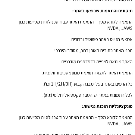
תיקונים והתאמות שבוצעו באתר:
התאמה לקורא מסך – התאמת האתר עבור טכנולוגיות מסייעות כגון
NVDA , JAWS
אמצעי הניווט באתר פשוטים וברורים.
תכני האתר כתובים באופן ברור, מסודר והיררכי.
האתר מותאם לצפייה בדפדפנים מודרניים.
התאמת האתר לתצוגה תואמת מגוון מסכים ורזולוציות.
כל הדפים באתר בעלי מבנה קבוע (1H/2H/3H וכו').
לכל התמונות באתר יש הסבר טקסטואלי חלופי (alt).
פונקציונליות תוכנת נגישות:
התאמה לקורא מסך – התאמת האתר עבור טכנולוגיות מסייעות כגון
NVDA , JAWS
עצירת הבהובים – עצירת אלמנטים נעים וחסימת אנימציות